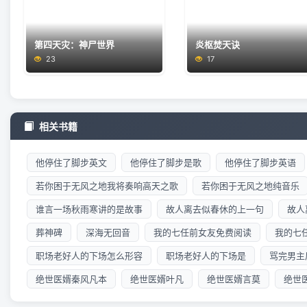
第四天灾：神尸世界
炎枢焚天诀
23
17
相关书籍
他停住了脚步英文
他停住了脚步是歌
他停住了脚步英语
若你困于无风之地我将奏响高天之歌
若你困于无风之地纯音乐
谁言一场秋雨寒讲的是故事
故人离去似春休的上一句
故人
葬神碑
深海无回音
我的七任前女友免费阅读
我的七
职场老好人的下场怎么形容
职场老好人的下场是
骂完男主
绝世医婿秦风凡本
绝世医婿叶凡
绝世医婿言莫
绝世