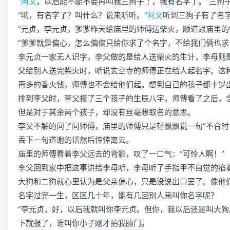
“
阿文
，以后能不能不要再叫我三狗子了，我有名字了。”三狗
“哟，有名字了？叫什么？说来听听。”
阿文
听到三狗子有了名
“元贞，李元贞，爹爹昨天给庙里的师傅送柴火，顺道跟庙里的
“爹爹就是偏心，怎么偏偏只给你求了个名字，不给我们俩也求
李元贞一家无人识字，李父做的是给人送柴火的生计，李母则
父给别人送完柴火时，听说玄空寺的师傅正在给人起名字。这
再多的香火钱，师傅也不会给他们起。想到自己的孩子都十岁
排到李父时，李父报了三个孩子的生辰八字，师傅看了之后，念
但是对于其余两个孩子，却没有丝毫想取名的意思。
李父不解的问了问师傅，庙里的师傅只是轻飘飘说一句“不合时
丢下一句道谢的话然后悻悻离去。
庙里的师傅看着李父远去的背影，叹了一口气：“可怜人啊！”
李父回到家中把这事讲给李母听，李母听了手指甲不自觉的掐
大狗和二狗就心里认为是父亲偏心，只是没说出口罢了。像他们
名字过完一生，区区几十年，能有几回别人来叫你名字呢？
“李元贞，好，以后我就叫你李元贞。但你，我以后还是叫大狗
下就报了，谁叫你小子刚才拍我脑门。