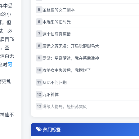
资讯
斗中受
5
金丝雀的女二剧本
你这小
资讯
6
木雕里的旧时光
落，但
资讯
试，必
7
这个仙尊真离谱
资讯
，眉目飞
资讯
8
唐诡之苏无名：开局觉醒御鸟术
人，圣
资讯
洁白无
9
网游：星巅梦途，我在幕后造神
这时
阿
资讯
10
攻略女主失败后，我摆烂了
得更乱
11
从此不问归期
12
九阳神体
13
满级大佬局，轻松苏爽风
的神仙不
14
独断万古柳如烟
热门标签
15
海军叛将！战国人麻了