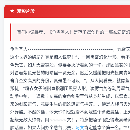
精彩片段
热门小说推荐，《争当圣人》是范子襟创作的一部玄幻奇
争当圣人----------------------------------
这个世界的结局？真是痴人说梦！”，一团黑雾幻化**形，看
色光芒，如九天雷霆般，似要吞灭所看到的一切。那团黑雾的
对冒着紫色光芒的眼睛里一览无余。然后又缓缓把眼光投向青
舍弃圣女高贵的身份，真是愚不可及！”，从人间看去，就像蓝
叛徒！”粉衣女子剑指直指那团黑雾人形，凌厉气势卷动周遭气
动手中剑，一道数十丈高的金色剑影罡气从身前生成，以雷霆
来的剑影罡气，竟硬生生的把这道罡气捏碎。，便是人族与天
外异族。不然的话，今天你们也就看不到我这个勇敢威猛，上
超级无敌大帅哥，阿~~~~~~文！，特意把嗓子眼扯得老高
肺活量，如果人间办个憋气比赛，
阿文
肯定能拿个第一名。“**