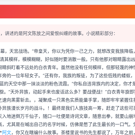
幻，讲述的是阿文陈放之间爱恨纠缠的故事。小说精彩部分：
--------，九霄天幕，天宫战场。“帝皇天，你以为凭你一己之力，就想改变我族降
不清其模样，模模糊糊，好似随时要消散一般。只有他那对眼睛露出
眼睛斜盯着不远处的白衣青年。虽然他没有任何模样，但那轻蔑的神
年旁的一位年轻女子。“还有你，我族的叛徒，为了这些低贱的蝼蚁
蓝的天空中那一抹淡淡的粉色流霞。“你私自违背族内的决定，你才
旋。“天外异族，动起手来也废话这么多？要战便战！”白衣青年旋即
之速向黑雾斩去。，凝聚成一只黑色实质能量手掌，随即牢牢紧握住
外异族漫长岁月的战斗。！最终是我们人族技高一筹，赶走了这些可
天入地迷倒万千仙子，随口一吐便是诗词文章，随意出拳，就要山崩
老高，尤其是在喊出自己的名字时候，仿佛是憋了此生最长的一口气。
*
阿文
，你又在瞎编什么故事。茶楼里说书的先生都说了，万年之前