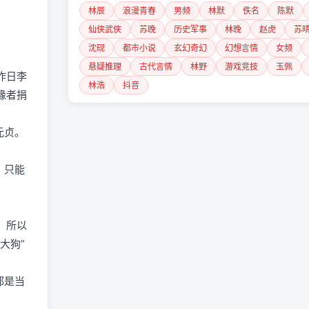
16
重生回到高考坠江的大巴车上
林辰
浪漫青春
男频
林默
佚名
陈默
仙侠武侠
苏晚
历史军事
林晚
赵虎
苏
17
我养大的味蕾恶魔
沈砚
都市小说
玄幻奇幻
幻想言情
女频
18
被老公送进监狱的720天
悬疑推理
古代言情
林野
游戏竞技
玉佩
昨日李
林浩
抖音
19
此后寒鸟不归春
缘者捐
20
兵王穿越异界纵横
元贞。
21
潘多拉的游戏
，只能
22
亲一口就上瘾
23
大宋军工
24
金价跳水我建议止损，旺夫相嫂子为了面子把我踢出
，所以
大狗”
25
侄子要带女朋友回家
26
流产那天他在抱别人的儿子
都是当
27
玄算