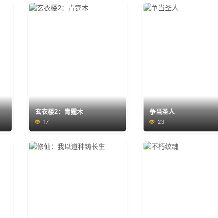
玄衣楼2：青霆木
争当圣人
17
23