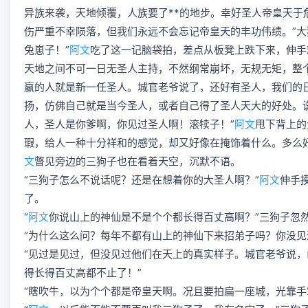
异族来袭，天地倾覆，人族要了**的地步。幸好圣人帝皇天
伤严重不幸陨落，但我们永远不会忘记帝皇天的丰功伟绩。”大
兔崽子！”
阿文
吃了这一记脑袋拍，差点从板凳上跌下来，伸手
天地之间不可一日无圣人主持，不然纲常崩坏，无规无矩，整
赢的人就是新一任圣人。城官老爷说了，还好有圣人，我们的
扬，仿佛自己就是当今圣人，或者自己得了圣人天大的好处。
人，圣人是你爹啊，你见过圣人啊！滚犊子！”
阿文
甩下背上的
瑕，给人一种十分祥和的感觉，却又好像在掩饰着什么。多么
文
瞥见旁边的三狗子也在看着天空，沉默不语。
“三狗子怎么不说话呢？还是在想着你的大圣人啊？”
阿文
伸手
了。
“
阿文
你说山上的神仙是不是个个都长得百丈高啊？”三狗子忽
“为什么这么问？每年不都有山上的神仙下来招弟子吗？你没见
“见过是见过，但没见过他们在天上的真实样子。城官老爷说
得长得百丈高都不止了！”
“瞎吹牛，以为个个都是帝皇天啊。况且要拍扁一座城，光靠手