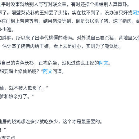
文
平时没事就给别人写写对联文章，有时还摆个摊给别人算算卦。
事了。隔壁梨花巷的王婶丢了头猪，实在找不到了，没办法只好找
阿
地坐在门槛上苦苦等着，结果猪没等到，倒是邻居杀了猪，炖了猪肉，
多少遍。
白胖胖，所以来了出李代桃僵的戏码。对外说自己要杀猪，背地里又
，估计盛了碗猪肉给王婶，看上去是好心，实则为了嘲讽她。
抖自己的青色长衫，正襟危坐，没见过这么正经的
阿文
。
想要踏上修仙路呢？”
阿文
问道。
仙，就不被人欺负了。”
爹和娘亲打了。”
仙居的烧鸡想吃多少就吃多少，这个才是最重要的。
！”
的李元贞。