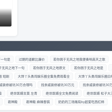
下一句是
过期的道歉比廉价
若你困于无风之地我便奏响高天之歌
于无风之地下一句
若你困于无风之地原文
若你困于无风之地是
圈 短剧
大馋丫头勇闯娱乐圈全集免费观看全
大馋丫头勇闯娱乐圈白
戚装修被坑30万合理吗
找亲戚装修被坑30万元
找亲戚装修被坑30
看
绝世医婿言莫 左青
绝世医婿全文免费阅读
绝世医婿 松子大
君神殿
君神殿 麻辣香锅
奶奶的三场赌局by超爱吃西红柿