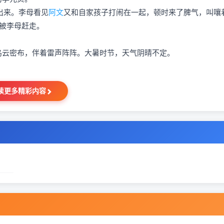
出来。李母看见
阿文
又和自家孩子打闹在一起，顿时来了脾气，叫嚷
被李母赶走。
乌云密布，伴着雷声阵阵。大暑时节，天气阴晴不定。
读更多精彩内容