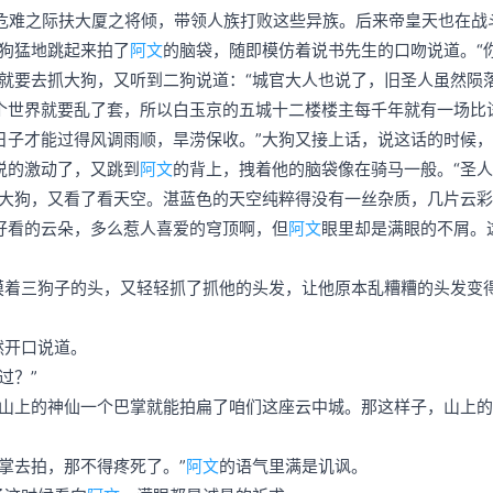
于危难之际扶大厦之将倾，带领人族打败这些异族。后来帝皇天也在战
狗猛地跳起来拍了
阿文
的脑袋，随即模仿着说书先生的口吻说道。“
就要去抓大狗，又听到二狗说道：“城官大人也说了，旧圣人虽然陨
个世界就要乱了套，所以白玉京的五城十二楼楼主每千年就有一场比
日子才能过得风调雨顺，旱涝保收。”大狗又接上话，说这话的时候
说的激动了，又跳到
阿文
的背上，拽着他的脑袋像在骑马一般。“圣
大狗，又看了看天空。湛蓝色的天空纯粹得没有一丝杂质，几片云彩
好看的云朵，多么惹人喜爱的穹顶啊，但
阿文
眼里却是满眼的不屑。
摸着三狗子的头，又轻轻抓了抓他的头发，让他原本乱糟糟的头发变
然开口说道。
过？”
，山上的神仙一个巴掌就能拍扁了咱们这座云中城。那这样子，山上
掌去拍，那不得疼死了。”
阿文
的语气里满是讥讽。