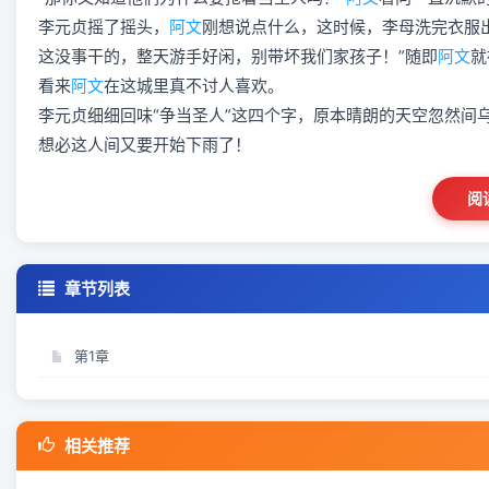
李元贞摇了摇头，
阿文
刚想说点什么，这时候，李母洗完衣服
这没事干的，整天游手好闲，别带坏我们家孩子！”随即
阿文
就
看来
阿文
在这城里真不讨人喜欢。
李元贞细细回味“争当圣人”这四个字，原本晴朗的天空忽然间
想必这人间又要开始下雨了！
阅
章节列表
第1章
相关推荐