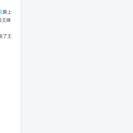
28
亲妈收了天价彩礼逼婚，我带保安砸了场子
文
算上
给王婶
29
七罪祭
30
可爱萝莉勇闯末世
偷了王