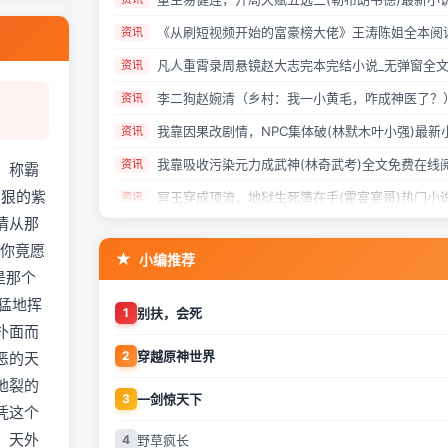
资讯
资讯
资讯
资讯
资讯
临，称霸
凶狠的紫
资讯
情从那
资讯
，你竟愿
小编推荐
资讯
是那个
资讯
猛地挥
1
别扶，会死
资讯
扑面而
2
穿越原神世界
恶的天
资讯
地裂的
资讯
3
一剑惊天下
凭这个
资讯
，天外
4
野草疯长