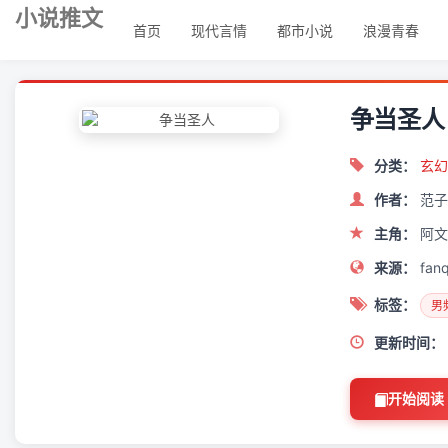
小说推文
首页
现代言情
都市小说
浪漫青春
争当圣人
分类：
玄幻
作者：
范子
主角：
阿文
来源：
fanq
标签：
男
更新时间：
开始阅读