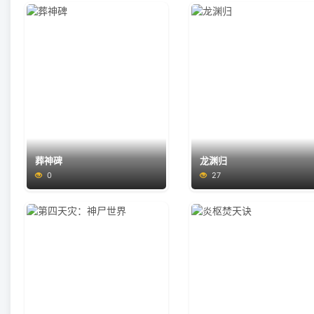
葬神碑
龙渊归
0
27