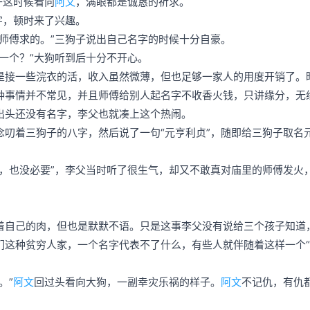
子这时候看向
阿文
，满眼都是诚恳的祈求。
字，顿时来了兴趣。
师傅求的。”三狗子说出自己名字的时候十分自豪。
一个？”大狗听到后十分不开心。
是接一些浣衣的活，收入虽然微薄，但也足够一家人的用度开销了。
种事情并不常见，并且师傅给别人起名字不收香火钱，只讲缘分，无
出头还没有名字，李父也就凑上这个热闹。
叨着三狗子的八字，然后说了一句“元亨利贞”，随即给三狗子取名
，也没必要”，李父当时听了很生气，却又不敢真对庙里的师傅发火
着自己的肉，但也是默默不语。只是这事李父没有说给三个孩子知道
这种贫穷人家，一个名字代表不了什么，有些人就伴随着这样一个“
。”
阿文
回过头看向大狗，一副幸灾乐祸的样子。
阿文
不记仇，有仇