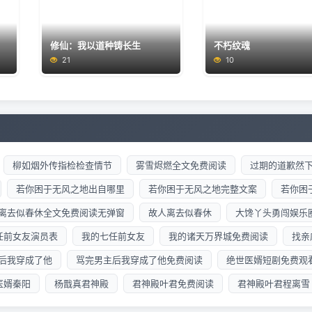
修仙：我以道种铸长生
不朽纹魂
21
10
柳如烟外传指检检查情节
雾雪烬燃全文免费阅读
过期的道歉然
若你困于无风之地出自哪里
若你困于无风之地完整文案
若你困
离去似春休全文免费阅读无弹窗
故人离去似春休
大馋丫头勇闯娱乐
任前女友演员表
我的七任前女友
我的诸天万界城免费阅读
找亲
后我穿成了他
骂完男主后我穿成了他免费阅读
绝世医婿短剧免费观
医婿秦阳
杨戬真君神殿
君神殿叶君免费阅读
君神殿叶君程离雪