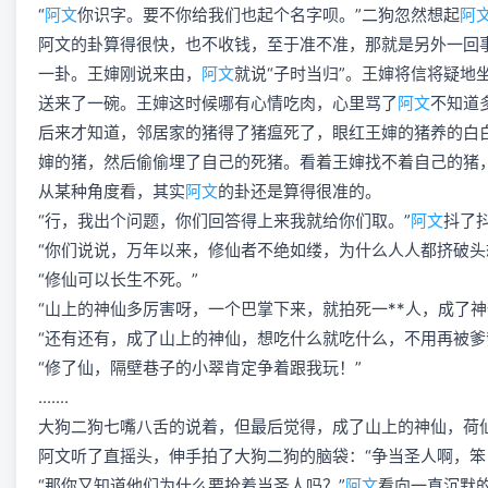
“
阿文
你识字。要不你给我们也起个名字呗。”二狗忽然想起
阿
阿文的卦算得很快，也不收钱，至于准不准，那就是另外一回
一卦。王婶刚说来由，
阿文
就说“子时当归”。王婶将信将疑
送来了一碗。王婶这时候哪有心情吃肉，心里骂了
阿文
不知道
后来才知道，邻居家的猪得了猪瘟死了，眼红王婶的猪养的白
婶的猪，然后偷偷埋了自己的死猪。看着王婶找不着自己的猪
从某种角度看，其实
阿文
的卦还是算得很准的。
“行，我出个问题，你们回答得上来我就给你们取。”
阿文
抖了
“你们说说，万年以来，修仙者不绝如缕，为什么人人都挤破头
“修仙可以长生不死。”
“山上的神仙多厉害呀，一个巴掌下来，就拍死一**人，成了神
“还有还有，成了山上的神仙，想吃什么就吃什么，不用再被爹
“修了仙，隔壁巷子的小翠肯定争着跟我玩！”
.......
大狗二狗七嘴八舌的说着，但最后觉得，成了山上的神仙，荷
阿文听了直摇头，伸手拍了大狗二狗的脑袋：“争当圣人啊，笨
“那你又知道他们为什么要抢着当圣人吗？”
阿文
看向一直沉默